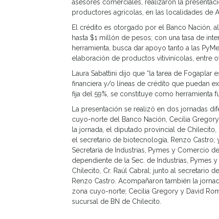
asesores comerciales, realizaron la presentació
productores agrícolas, en las localidades de An
El crédito es otorgado por el Banco Nación, 
hasta $1 millón de pesos; con una tasa de inte
herramienta, busca dar apoyo tanto a las PyM
elaboración de productos vitivinícolas, entre o
Laura Sabattini dijo que “la tarea de Fogaplar
financiera y/o líneas de crédito que puedan exi
fija del 59%, se constituye como herramienta 
La presentación se realizó en dos jornadas di
cuyo-norte del Banco Nación, Cecilia Grego
la jornada, el diputado provincial de Chilecito, 
el secretario de biotecnología, Renzo Castro; 
Secretaría de Industrias, Pymes y Comercio de 
dependiente de la Sec. de Industrias, Pymes y 
Chilecito, Cr. Raúl Cabral; junto al secretario d
Renzo Castro. Acompañaron también la jornada
zona cuyo-norte; Cecilia Gregory y David Rom
sucursal de BN de Chilecito.