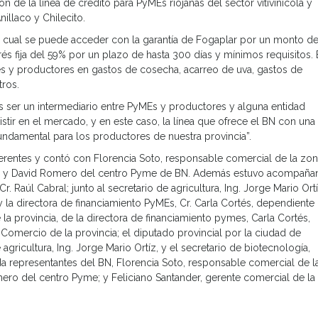
n de la línea de crédito para PyMEs riojanas del sector vitivinícola y
illaco y Chilecito.
al cual se puede acceder con la garantía de Fogaplar por un monto d
rés fija del 59% por un plazo de hasta 300 días y mínimos requisitos. 
es y productores en gastos de cosecha, acarreo de uva, gastos de
tros.
 es ser un intermediario entre PyMEs y productores y alguna entidad
stir en el mercado, y en este caso, la línea que ofrece el BN con una 
fundamental para los productores de nuestra provincia”.
ferentes y contó con Florencia Soto, responsable comercial de la zo
ry y David Romero del centro Pyme de BN. Además estuvo acompañ
Cr. Raúl Cabral; junto al secretario de agricultura, Ing. Jorge Mario Ort
y la directora de financiamiento PyMEs, Cr. Carla Cortés, dependiente 
la provincia, de la directora de financiamiento pymes, Carla Cortés,
Comercio de la provincia; el diputado provincial por la ciudad de
e agricultura, Ing. Jorge Mario Ortíz, y el secretario de biotecnología,
 representantes del BN, Florencia Soto, responsable comercial de l
ero del centro Pyme; y Feliciano Santander, gerente comercial de la