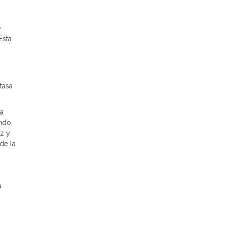
e
Esta
tasa
na
ando
íz y
de la
a