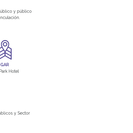
público y público
inculación.
UGAR
Park Hotel
úblicos y Sector