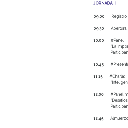
JORNADA II
09.00
Registro 
09.30
Apertura
10.00
#Panel:
“La impor
Participa
10.45
#Presenta
11.15
#Charla:
“Intelige
12.00
#Panel mi
“Desafíos
Participa
12.45
Almuerz